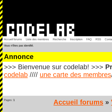
Accueil forums
Liste des membres
Recherche
Inscription
FAQ
RSS
Conta
Vous n'êtes pas identifié.
Annonce
>>> Bienvenue sur codelab! >>>
Pr
codelab
////
une carte des membres
Pages:
1
Accueil forums
»