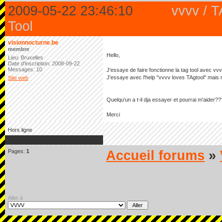
2009-05-22 23:46:10
vvvv / 
Tool
visionnocturne.be
membre
Hello,
Lieu: Bruxelles
Date d'inscription: 2008-09-22
Messages: 10
J'essaye de faire fonctionne la tag tool avec vvvv
J'essaye avec l'help "vvvv loves TAgtool" mais r
Site web
Quelqu'un a t-il dja essayer et pourrai m'aider??
Merci
Hors ligne
Pages:
1
Accueil forums
»
Aller à