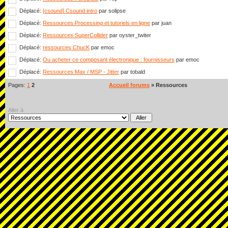
Déplacé:
[csound] Csound intro
par solipse
Déplacé:
Ressources Processing et tutoriels en ligne
par juan
Déplacé:
Ressources SuperCollider
par oyster_twiter
Déplacé:
ressources ChucK
par emoc
Déplacé:
Ou acheter ce composant électronique : fournisseurs
par emoc
Déplacé:
Ressources Max / MSP - Jitter
par tobald
Pages:
1
2
Accueil forums
» Ressources
Aller à