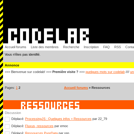
Accueil forums
Liste des membres
Recherche
Inscription
FAQ
RSS
Conta
Vous n'êtes pas identifié.
Annonce
>>> Bienvenue sur codelab! >>>
Première visite ?
>>>
quelques mots sur codelab
////
un
Pages:
1
2
Accueil forums
» Ressources
Discussion
Déplacé:
ProcessingJS : Quelques infos + Ressources
par 22_79
Déplacé:
Fluxus, ressources
par emoc
Déplacé:
Ressources PureData
par rep