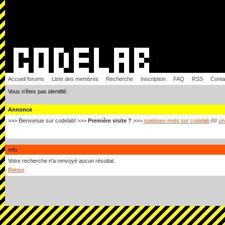
Accueil forums
Liste des membres
Recherche
Inscription
FAQ
RSS
Conta
Vous n'êtes pas identifié.
Annonce
>>> Bienvenue sur codelab! >>>
Première visite ?
>>>
quelques mots sur codelab
////
un
Info
Votre recherche n'a renvoyé aucun résultat.
Retour