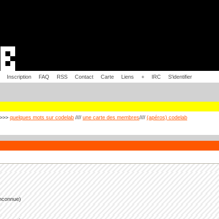
Inscription
FAQ
RSS
Contact
Carte
Liens
+
IRC
S'identifier
>>>
quelques mots sur codelab
////
une carte des membres
////
(apéros) codelab
inconnue)