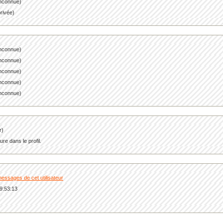
 inconnue)
privée)
inconnue)
inconnue)
inconnue)
inconnue)
inconnue)
r)
re dans le profil.
messages de cet utilisateur
9:53:13