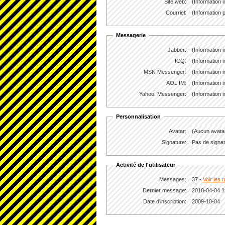
Site web:
(Information
Courriel:
(Information 
Messagerie
Jabber:
(Information 
ICQ:
(Information 
MSN Messenger:
(Information 
AOL IM:
(Information 
Yahoo! Messenger:
(Information 
Personnalisation
Avatar:
(Aucun avata
Signature:
Pas de signatu
Activité de l'utilisateur
Messages:
37 -
Voir les 
Dernier message:
2018-04-04 1
Date d'inscription:
2009-10-04