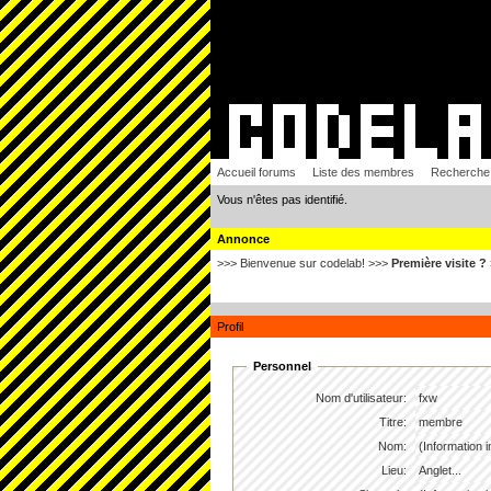
Accueil forums
Liste des membres
Recherche
Vous n'êtes pas identifié.
Annonce
>>> Bienvenue sur codelab! >>>
Première visite ?
Profil
Personnel
Nom d'utilisateur:
fxw
Titre:
membre
Nom:
(Information 
Lieu:
Anglet...