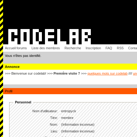
Accueil forums
Liste des membres
Recherche
Inscription
FAQ
RSS
Conta
Vous n'êtes pas identifié.
Annonce
>>> Bienvenue sur codelab! >>>
Première visite ?
>>>
quelques mots sur codelab
////
un
Profil
Personnel
Nom d'utilisateur:
entropyck
Titre:
membre
Nom:
(Information inconnue)
Lieu:
(Information inconnue)