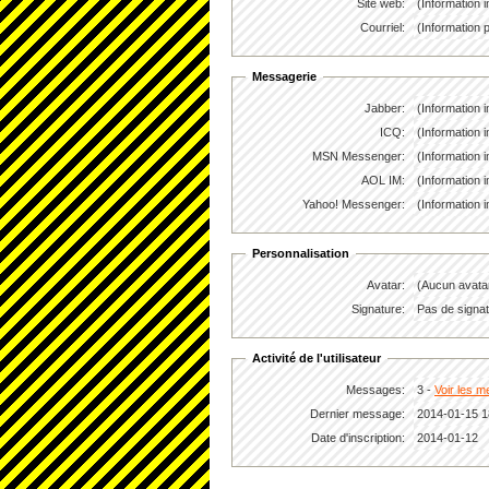
Site web:
(Information
Courriel:
(Information 
Messagerie
Jabber:
(Information 
ICQ:
(Information 
MSN Messenger:
(Information 
AOL IM:
(Information 
Yahoo! Messenger:
(Information 
Personnalisation
Avatar:
(Aucun avata
Signature:
Pas de signatu
Activité de l'utilisateur
Messages:
3 -
Voir les m
Dernier message:
2014-01-15 1
Date d'inscription:
2014-01-12