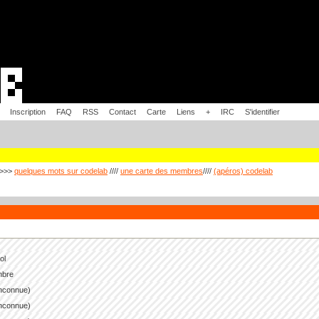
Inscription
FAQ
RSS
Contact
Carte
Liens
+
IRC
S'identifier
>>>
quelques mots sur codelab
////
une carte des membres
////
(apéros) codelab
ol
mbre
inconnue)
inconnue)