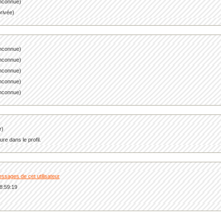
 inconnue)
privée)
inconnue)
inconnue)
inconnue)
inconnue)
inconnue)
r)
re dans le profil.
essages de cet utilisateur
8:59:19