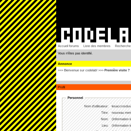
Accueil forums
Liste des membres
Recherche
Vous n'êtes pas identifié.
Annonce
>>> Bienvenue sur codelab! >>>
Première visite ?
Profil
Personnel
Nom d'utilisateur:
lesaccrosduv
Titre:
nouveau me
Nom:
(Information 
Lieu:
(Information 