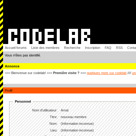
Accueil forums
Liste des membres
Recherche
Inscription
FAQ
RSS
Conta
Vous n'êtes pas identifié.
Annonce
>>> Bienvenue sur codelab! >>>
Première visite ?
>>>
quelques mots sur codelab
////
un
Profil
Personnel
Nom d'utilisateur:
Arnal
Titre:
nouveau membre
Nom:
(Information inconnue)
Lieu:
(Information inconnue)